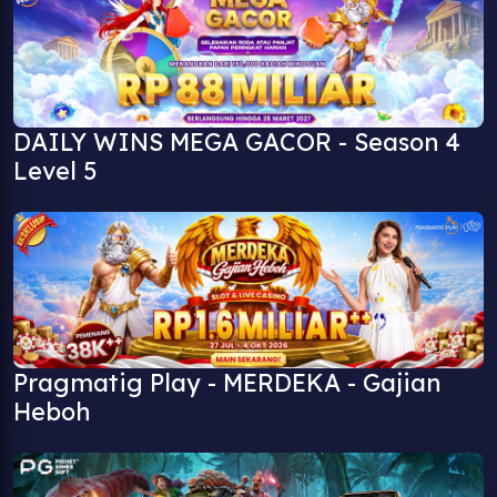
DAILY WINS MEGA GACOR - Season 4
Level 5
Pragmatig Play - MERDEKA - Gajian
Heboh