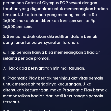
permainan Gates of Olympus POP sesuai dengan
taruhan yang digunakan untuk memenangkan hadiah
tersebut. Jika taruhan yang menang melebihi Rp
16,500, maka akan diberikan free spin senilai Rp
16,500 per spin.
5. Semua hadiah akan dikreditkan dalam bentuk
uang tunai tanpa persyaratan taruhan.
6. Tiap pemain hanya bisa memenangkan 1 hadiah
selama periode promosi.
7. Tidak ada persyaratan minimal taruhan.
8. Pragmatic Play berhak meninjau aktivitas pemain
untuk mencegah terjadinya kecurangan. Jika
ditemukan kecurangan, maka Pragmatic Play berhak
membatalkan hadiah dari hasil kecurangan pemain
tersebut.