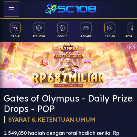
TABLE
FISHING
COCK F.
ARCADE
PROMO
MEGAGAC
Gates of Olympus - Daily Prize
Drops - POP
SYARAT & KETENTUAN UMUM
1. 549,850 hadiah dengan total hadiah senilai Rp