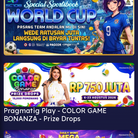
Pragmatig Play - COLOR GAME
BONANZA - Prize Drops