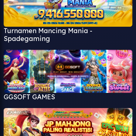
Turnamen Mancing Mania -
Spadegaming
GGSOFT GAMES