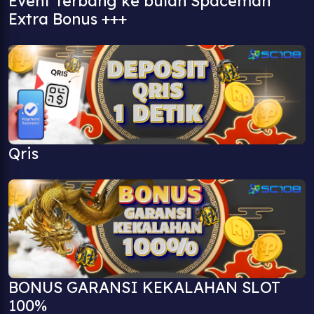
Event Terbang ke bulan Spaceman
Extra Bonus +++
Qris
BONUS GARANSI KEKALAHAN SLOT
100%