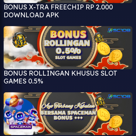
BONUS X-TRA FREECHIP RP 2.000
DOWNLOAD APK
BONUS ROLLINGAN KHUSUS SLOT
GAMES 0.5%