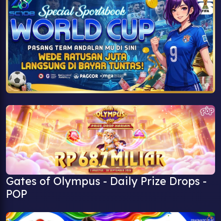
Gates of Olympus - Daily Prize Drops -
POP