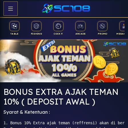
TABLE
FISHING
COCK F.
ARCADE
PROMO
MEGAGACOR
BONUS EXTRA AJAK TEMAN
10% ( DEPOSIT AWAL )
Syarat & Ketentuan :
1. Bonus 10% Extra ajak teman (reffrensi) akan di beri