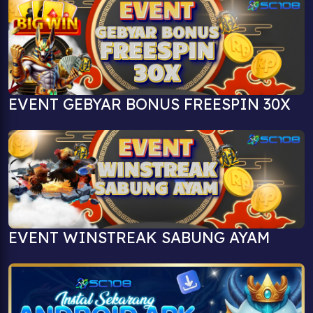
EVENT GEBYAR BONUS FREESPIN 30X
EVENT WINSTREAK SABUNG AYAM