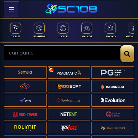
TABLE
FISHING
COCK F.
ARCADE
PROMO
MEGAGACOR
Semua