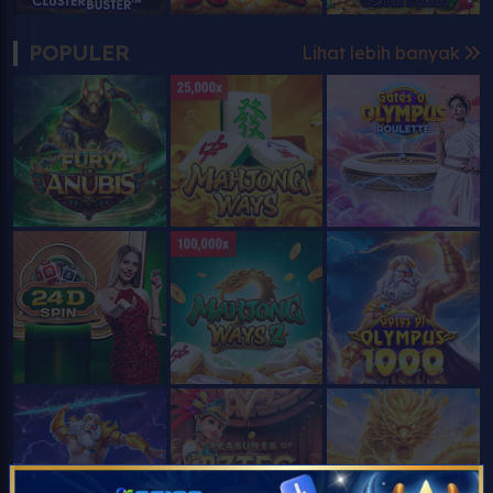
POPULER
Lihat lebih banyak