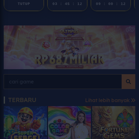
03 : 45 : 11
09 : 00 : 11
TUTUP
TERBARU
Lihat lebih banyak