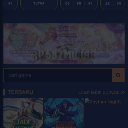
TUTUP
03 : 55 : 43
18 : 30 : 43
TERBARU
Lihat lebih banyak