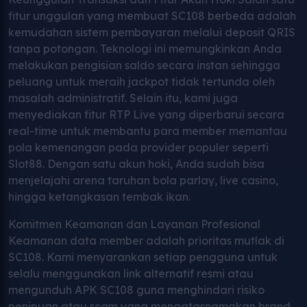
fitur unggulan yang membuat SC108 berbeda adalah
kemudahan sistem pembayaran melalui deposit QRIS
tanpa potongan. Teknologi ini memungkinkan Anda
melakukan pengisian saldo secara instan sehingga
peluang untuk meraih jackpot tidak tertunda oleh
masalah administratif. Selain itu, kami juga
menyediakan fitur RTP Live yang diperbarui secara
real-time untuk membantu para member memantau
pola kemenangan pada provider populer seperti
Slot88. Dengan satu akun hoki, Anda sudah bisa
menjelajahi arena taruhan bola parlay, live casino,
hingga ketangkasan tembak ikan.
Komitmen Keamanan dan Layanan Profesional
Keamanan data member adalah prioritas mutlak di
SC108. Kami menyarankan setiap pengguna untuk
selalu menggunakan link alternatif resmi atau
mengunduh APK SC108 guna menghindari risiko
penipuan atau scam yang mengatasnamakan brand