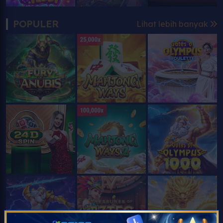
POPULER
Lihat lebih banyak