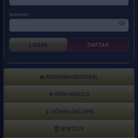
PASSWORD
LOGIN
DAFTAR
👥 PROGRAM REFERRAL
☸️ SPIN WHEELS
📱 DOWNLOAD APK
🏆 BUKTI JP