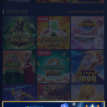
POPULER
Lihat lebih banyak