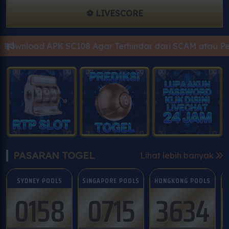
⚽️ LIVESCORE
PK SC108 Agar Terhindar dari SCAM atau Penipuan yang 
PASARAN TOGEL
Lihat lebih banyak
SINGAPORE POOLS
HONGKONG POOLS
SYDNEY LOTTO
0715
3634
3712